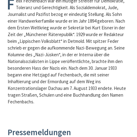
F
elix Fechenbach war ein mutiger Streiter für Demokratie,
Toleranz und Gerechtigkeit. Als Sozialdemokrat, Jude,
Journalist und Pazifist bezog er eindeutig Stellung. Als Sohn
einer Handwerkerfamilie wurde er im Jahr 1894 geboren. Nach
dem Ersten Weltkrieg wurde er Sekretär bei Kurt Eisner in der
Zeit der „Münchener Räterepublik“. 1929 wurde er Redakteur
beim „Lippischen Volksblatt“ in Detmold. Mit spitzer Feder
schrieb er gegen die aufkommende Nazi-Bewegung an. Seine
Kolumne des „Nazi-Jüsken“, in der er Interna über die
Nationalsozialisten in Lippe veröffentlichte, brachte ihm den
besonderen Hass der Nazis ein. Nach dem 30. Januar 1933
begann eine Hetzjagd auf Fechenbach, die mit seiner
Inhaftierung und der Ermordung auf dem Weg ins
Konzentrationslager Dachau am 7. August 1933 endete. Heute
tragen Straßen, Schulen und eine Buchhandlung den Namen
Fechenbachs.
Pressemeldungen