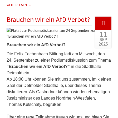
FELIX-
WEITERLESEN …
FECHENBACH-
STIFTUNG
Brauchen wir ein AfD Verbot?
VERANSTALTET
PODIUMSDISKUSSION
11
SEP
2025
Brauchen wir ein AfD Verbot?
Die Felix Fechenbach Stiftung lädt am Mittwoch, den
24. September zu einer Podiumsdiskussion zum Thema
"Brauchen wir ein AfD Verbot?"
in die Stadthalle
Detmold ein.
Ab 18:00 Uhr können Sie mit uns zusammen, im kleinen
Saal der Detmolder Stadthalle, über dieses Thema
diskutieren. Als Gastredner können wir den ehemaligen
Justizminister des Landes Nordrhein-Westfalen,
Thomas Kutschaty, begrüßen.
Über eine rege Teilnahme freuen wir uns und bitten Sie