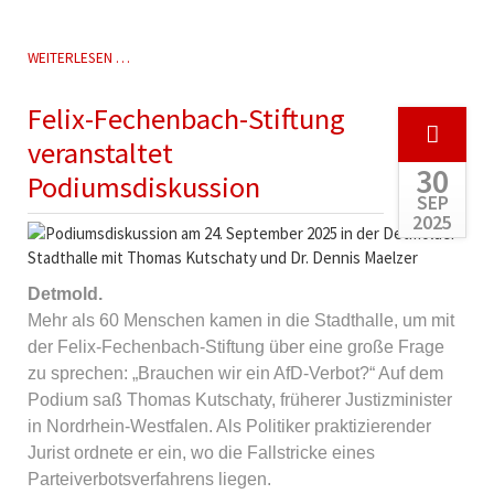
93.
WEITERLESEN …
TODESTAG
FELIX
Felix-Fechenbach-Stiftung
FECHENBACHS
-
veranstaltet
GEDENKVERANSTALTUNG
30
Podiumsdiskussion
SEP
2025
Detmold.
Mehr als 60 Menschen kamen in die Stadthalle, um mit
der Felix-Fechenbach-Stiftung über eine große Frage
zu sprechen: „Brauchen wir ein AfD-Verbot?“ Auf dem
Podium saß Thomas Kutschaty, früherer Justizminister
in Nordrhein-Westfalen. Als Politiker praktizierender
Jurist ordnete er ein, wo die Fallstricke eines
Parteiverbotsverfahrens liegen.